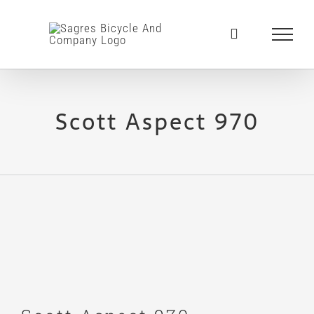
Skip
to
content
Scott Aspect 970