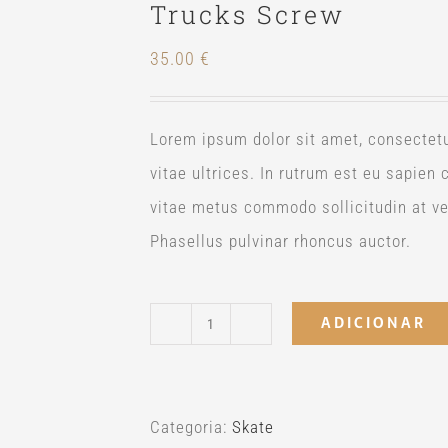
Trucks Screw
35.00
€
Lorem ipsum dolor sit amet, consectetur
vitae ultrices. In rutrum est eu sapien
vitae metus commodo sollicitudin at vel
Phasellus pulvinar rhoncus auctor.
ADICIONAR
Quantidade
de
Trucks
Categoria:
Skate
Screw