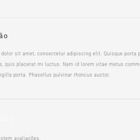
ão
olor sit amet, consectetur adipiscing elit. Quisque porta ph
s, quis placerat mi luctus. Nam id lorem vitae metus commo
ingilla porta. Phasellus pulvinar rhoncus auctor.
ções
istem avaliações.