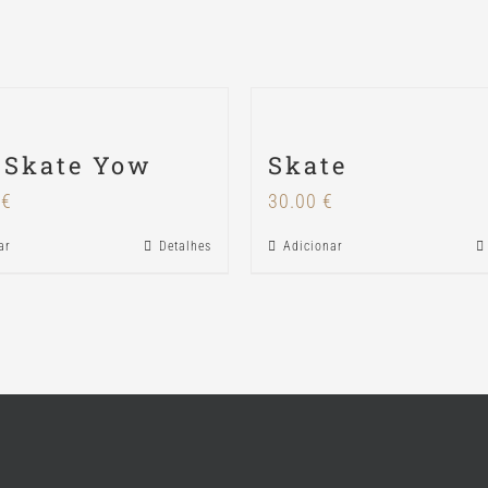
 Skate Yow
Skate
0
€
30.00
€
ar
Detalhes
Adicionar